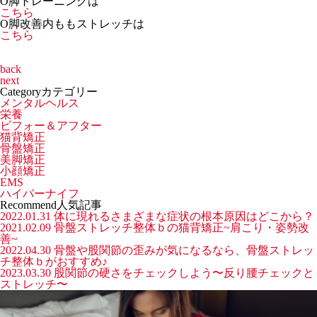
O脚トレーニングは
こちら
O脚改善内ももストレッチは
こちら
back
next
Category
カテゴリー
メンタルヘルス
栄養
ビフォー＆アフター
猫背矯正
骨盤矯正
美脚矯正
小顔矯正
EMS
ハイパーナイフ
Recommend
人気記事
2022.01.31
︎体に現れるさまざまな症状の根本原因はどこから？
2021.02.09
骨盤ストレッチ整体ｂの猫背矯正~肩こり・姿勢改
善~
2022.04.30
骨盤や股関節の歪みが気になるなら、骨盤ストレッ
チ整体ｂがおすすめ♪
2023.03.30
股関節の硬さをチェックしよう〜反り腰チェックと
ストレッチ〜