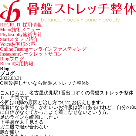
RECRUIT
採用情報
Menu
施術メニュー
Phylosophy
施術方針
Staff
スタッフ紹介
Voice
お客様の声
Online Fasting
オンラインファスティング
Instagram
シークレットサロン
Blog
ブログ
Recruit
採用情報
Blog
ブログ
2022.03.31
O脚改善したいなら骨盤ストレッチ整体b
こんにちは、名古屋伏見駅1番出口すぐの骨盤ストレッチ整体
ｂ、片岡です。
今回はO脚の原因と治し方ついてお伝えします♪
薄着になる季節、かわいいお洋服は沢山あるけれど、
自分の体
に自信がなくてかっこよく着こなせないという方。
足のラインを綺麗にしたい
下半身が太く見える
ガニ股で服が合わない
膝が痛い