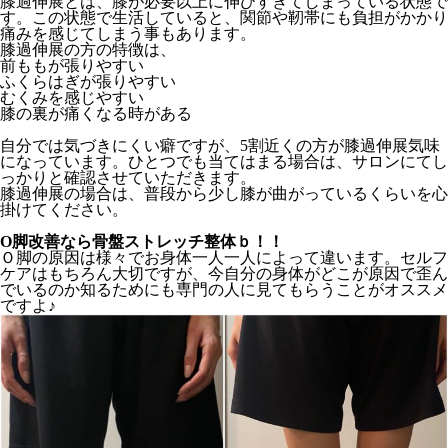
膝過伸展とは、膝が必要以上に伸びすぎてしまっている状態で
す。この状態で生活していると、関節や靭帯にも負担がかかり
痛みを感じてしまう事もあります。
膝過伸展の方の特徴は、
前ももが張りやすい
ふくらはぎが張りやすい
むくみを感じやすい
膝の裏が痛くなる時がある
自分では気づきにくい癖ですが、5割近くの方が膝過伸展気味
になっています。ひとつでも当てはまる場合は、サロンにてし
っかりと確認させていただきます。
膝過伸展の場合は、普段から少し膝が曲がっているくらいを心
掛けてください。
O脚改善なら骨盤ストレッチ整体ｂ！！
Ｏ脚の原因は様々でお身体一人一人によって違います。セルフ
ケアはもちろん大切ですが、今自分の身体がどこが原因で歪ん
でいるのか知るためにも専門の人に見てもらうことがオススメ
ですよ♪