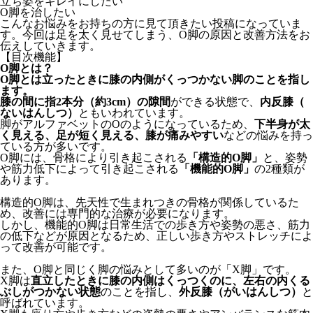
立ち姿をキレイにしたい
O脚を治したい
こんなお悩みをお持ちの方に見て頂きたい投稿になっていま
す。今回は足を太く見せてしまう、O脚の原因と改善方法をお
伝えして
いきます。
【目次機能】
O脚とは？
O脚とは立ったときに膝の内側がくっつかない脚のことを指し
ます
。
膝の間に指2本分（約3cm）の隙間
ができる状態で、
内反膝（
ないはんしつ）
ともいわれています。
脚がアルファベットのOのようになっているため、
下半身が太
く見える、足が短く見える、
膝が痛みやすい
などの悩みを持っ
ている方が多いです。
O脚には、骨格により引き起こされる
「構造的O脚」
と、
姿勢
や筋力低下によって引き起こされる
「機能的O脚」
の2種類が
あります。
構造的O脚は、先天性で生まれつきの骨格が関係しているた
め、
改善には専門的な治療が必要になります。
しかし、機能的O脚は日常生活での歩き方や姿勢の悪さ、
筋力
の低下などが原因となるため、
正しい歩き方やストレッチによ
って改善が可能です。
また、O脚と同じく脚の悩みとして多いのが「X脚」です。
X脚は
直立したときに膝の内側はくっつくのに、
左右の内くる
ぶしがつかない状態
のことを指し、
外反膝（
がいはんしつ）
と
呼ばれています。