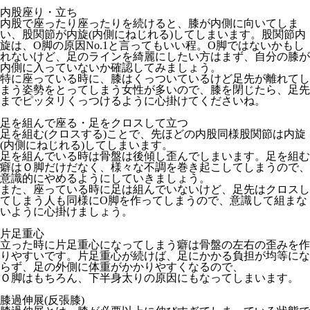
内股座り・立ち
内股で座ったり座ったりを続けると、膝が内側に向いてしま
い、股関節が内旋(内側にねじれる)してしまいます。股関節内
旋は、O脚の原因No.1と言ってもいい程。O脚ではないかもし
れないけど、足のラインを綺麗にしたい方はまず、自分の膝が
内側に入っていないか確認してみましょう。
特に座っている時に、膝はくっついているけど足先が離れてし
まう姿勢をとってしまう女性が多いので、膝を閉じたら、足先
までピッタリくっつけるように心掛けてくださいね。
足を組んで座る・足をクロスして立つ
足を組む(クロスする)ことで、先ほどの内股同様股関節は内旋
(内側にねじれる)してしまいます。
足を組んでいる時は骨盤は後傾し歪んでしまいます。足を組む
癖はＯ脚だけだなく、様々な不調を巻き起こしてしまうので、
意識的にやめるようにしていきましょう。
また、座っている時に足は組んでいないけど、足先はクロスし
てしまう人も同様にO脚を作ってしまうので、意識して組まな
いように心掛けましょう。
片足重心
立った時に片足重心になってしまう癖は骨盤の左右の歪みを作
りやすいです。片足重心が続けば、足にかかる負担が均等にな
らず、足の外側に体重がかかりやすくなるので、
Ｏ脚はもちろん、下半身太りの原因にもなってしまいます。
膝過伸展(反張膝)