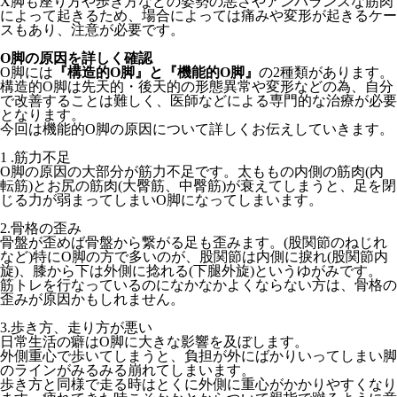
X脚も座り方や歩き方などの姿勢の悪さやアンバランスな筋肉
によ
って起きるため、
場合によっては痛みや変形が起きるケー
スもあり、
注意が必要です。
O脚の原因を詳しく確認
O脚には
『構造的O脚』と『機能的O脚』
の2種類があります。
構造的O脚は先天的・後天的の形態異常や変形などの為、
自分
で改善することは難しく、
医師などによる専門的な治療が必要
となります。
今回は機能的O脚の原因について詳しくお伝えしていきます。
1 .筋力不足
O脚の原因の大部分が筋力不足です。太ももの内側の筋肉(内
転筋
)とお尻の筋肉(大臀筋、中臀筋)が衰えてしまうと、
足を閉
じる力が弱まってしまいO脚になってしまいます。
2.骨格の歪み
骨盤が歪めば骨盤から繋がる足も歪みます。(股関節のねじれ
など
)特にO脚の方で多いのが、股関節は内側に捩れ(股関節内
旋)、
膝から下は外側に捻れる(下腿外旋)というゆがみです。
筋トレを行なっているのになかなかよくならない方は、
骨格の
歪みが原因かもしれません。
3.歩き方、走り方が悪い
日常生活の癖はO脚に大きな影響を及ぼします。
外側重心で歩いてしまうと、
負担が外にばかりいってしまい脚
のラインがみるみる崩れてしまい
ます。
歩き方と同様で走る時はとくに外側に重心がかかりやすくなり