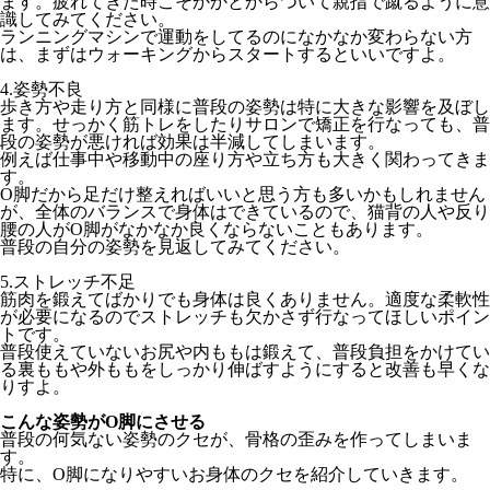
ます
。
疲れてきた時こそかかとからついて親指で蹴るように意
識してみて
ください。
ランニングマシンで運動をしてるのになかなか変わらない方
は、
まずはウォーキングからスタートするといいですよ。
4.姿勢不良
歩き方や走り方と同様に普段の姿勢は特に大きな影響を及ぼし
ます
。せっかく筋トレをしたりサロンで矯正を行なっても、
普
段の姿勢が悪ければ効果は半減してしまいます。
例えば仕事中や移動中の座り方や立ち方も大きく関わってきま
す。
O脚だから足だけ整えればいいと思う方も多いかもしれません
が、
全体のバランスで身体はできているので、猫背の人や反り
腰の人が
O脚がなかなか良くならないこともあります。
普段の自分の姿勢を見返してみてください。
5.ストレッチ不足
筋肉を鍛えてばかりでも身体は良くありません。
適度な柔軟性
が必要になるのでストレッチも欠かさず行なってほし
いポイン
トです。
普段使えていないお尻や内ももは鍛えて、
普段負担をかけてい
る裏ももや外ももをしっかり伸ばすようにする
と改善も早くな
りすよ。
こんな姿勢がO脚にさせる
普段の何気ない姿勢のクセが、骨格の歪みを作ってしまいま
す。
特に、O脚になりやすいお身体のクセを紹介していきます。